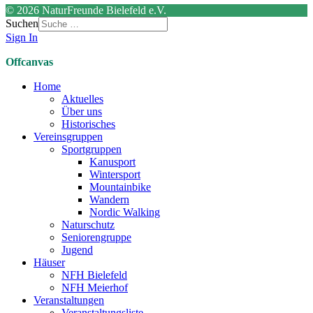
© 2026 NaturFreunde Bielefeld e.V.
Suchen
Sign In
Offcanvas
Home
Aktuelles
Über uns
Historisches
Vereinsgruppen
Sportgruppen
Kanusport
Wintersport
Mountainbike
Wandern
Nordic Walking
Naturschutz
Seniorengruppe
Jugend
Häuser
NFH Bielefeld
NFH Meierhof
Veranstaltungen
Veranstaltungsliste