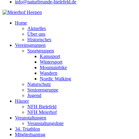
info@naturfreunde-bielefeld.de
Home
Aktuelles
Über uns
Historisches
Vereinsgruppen
Sportgruppen
Kanusport
Wintersport
Mountainbike
Wandern
Nordic Walking
Naturschutz
Seniorengruppe
Jugend
Häuser
NFH Bielefeld
NFH Meierhof
Veranstaltungen
Veranstaltungsliste
34. Triathlon
Mitgliedsantrag