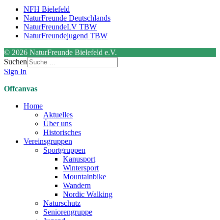
NFH Bielefeld
NaturFreunde Deutschlands
NaturFreundeLV TBW
NaturFreundejugend TBW
© 2026 NaturFreunde Bielefeld e.V.
Suchen
Sign In
Offcanvas
Home
Aktuelles
Über uns
Historisches
Vereinsgruppen
Sportgruppen
Kanusport
Wintersport
Mountainbike
Wandern
Nordic Walking
Naturschutz
Seniorengruppe