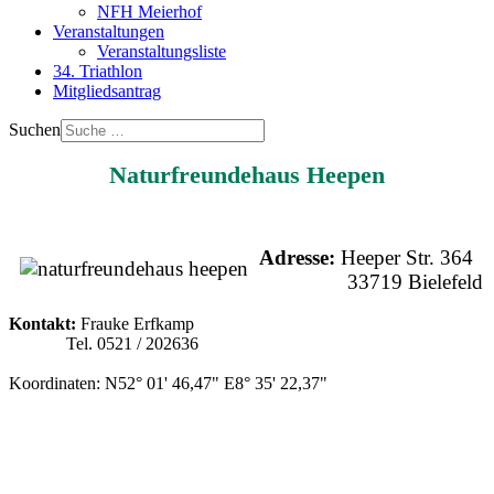
NFH Meierhof
Veranstaltungen
Veranstaltungsliste
34. Triathlon
Mitgliedsantrag
Suchen
Naturfreundehaus Heepen
Adr
esse:
He
eper Str. 364
337
1
9
Bi
el
efel
d
Kontakt:
Frauke Erfkamp
Tel. 0521 / 202636
Koordinaten: N52° 01' 46,47" E8° 35' 22,37"