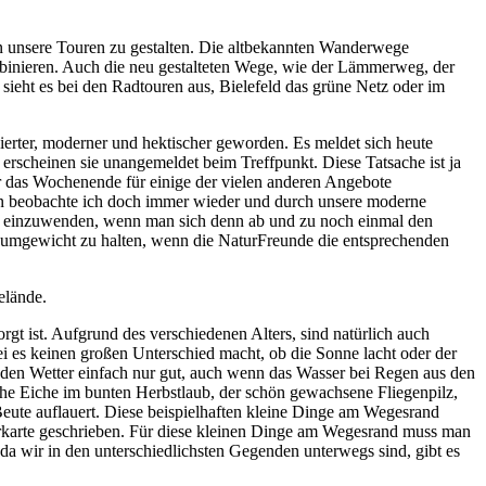
n unsere Touren zu gestalten. Die altbekannten Wanderwege
inieren. Auch die neu gestalteten Wege, wie der Lämmerweg, der
eht es bei den Radtouren aus, Bielefeld das grüne Netz oder im
ierter, moderner und hektischer geworden. Es meldet sich heute
rscheinen sie unangemeldet beim Treffpunkt. Diese Tatsache ist ja
für das Wochenende für einige der vielen anderen Angebote
men beobachte ich doch immer wieder und durch unsere moderne
hts einzuwenden, wenn man sich denn ab und zu noch einmal den
raumgewicht zu halten, wenn die NaturFreunde die entsprechenden
elände.
gt ist. Aufgrund des verschiedenen Alters, sind natürlich auch
i es keinen großen Unterschied macht, ob die Sonne lacht oder der
eden Wetter einfach nur gut, auch wenn das Wasser bei Regen aus den
che Eiche im bunten Herbstlaub, der schön gewachsene Fliegenpilz,
Beute auflauert. Diese beispielhaften kleine Dinge am Wegesrand
erkarte geschrieben. Für diese kleinen Dinge am Wegesrand muss man
da wir in den unterschiedlichsten Gegenden unterwegs sind, gibt es