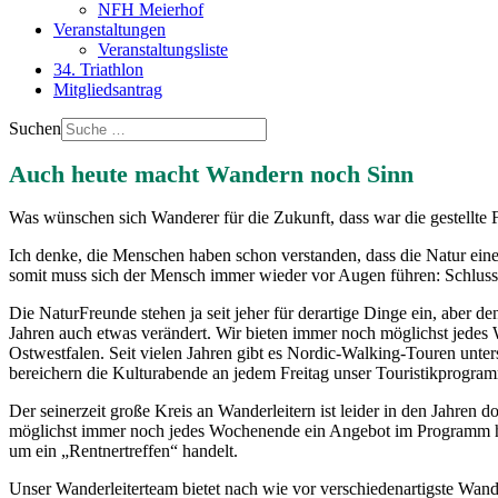
NFH Meierhof
Veranstaltungen
Veranstaltungsliste
34. Triathlon
Mitgliedsantrag
Suchen
Auch heute macht Wandern noch Sinn
Was wünschen sich Wanderer für die Zukunft, dass war die gestellte 
Ich denke, die Menschen haben schon verstanden, dass die Natur ein
somit muss sich der Mensch immer wieder vor Augen führen: Schluss 
Die NaturFreunde stehen ja seit jeher für derartige Dinge ein, aber d
Jahren auch etwas verändert. Wir bieten immer noch möglichst jede
Ostwestfalen. Seit vielen Jahren gibt es Nordic-Walking-Touren unter
bereichern die Kulturabende an jedem Freitag unser Touristikprogramm
Der seinerzeit große Kreis an Wanderleitern ist leider in den Jahre
möglichst immer noch jedes Wochenende ein Angebot im Programm haben
um ein „Rentnertreffen“ handelt.
Unser Wanderleiterteam bietet nach wie vor verschiedenartigste Wan