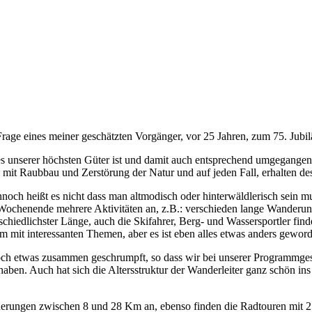
Frage eines meiner geschätzten Vorgänger, vor 25 Jahren, zum 75. Jubi
es unserer höchsten Güter ist und damit auch entsprechend umgegangen 
mit Raubbau und Zerstörung der Natur und auf jeden Fall, erhalten des
ennoch heißt es nicht dass man altmodisch oder hinterwäldlerisch sein m
s Wochenende mehrere Aktivitäten an, z.B.: verschieden lange Wander
schiedlichster Länge, auch die Skifahrer, Berg- und Wassersportler fin
 mit interessanten Themen, aber es ist eben alles etwas anders geworde
n doch etwas zusammen geschrumpft, so dass wir bei unserer Programmge
. Auch hat sich die Altersstruktur der Wanderleiter ganz schön ins „R
derungen zwischen 8 und 28 Km an, ebenso finden die Radtouren mit 25