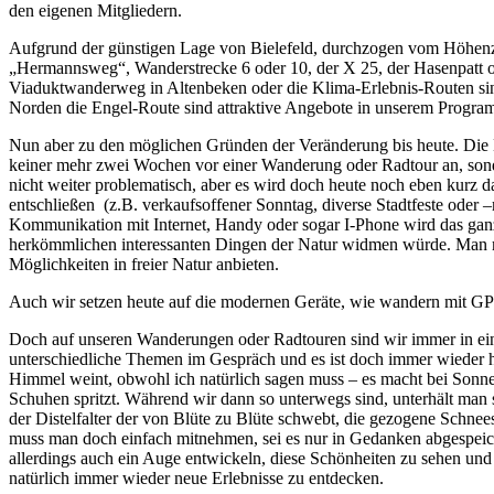
den eigenen Mitgliedern.
Aufgrund der günstigen Lage von Bielefeld, durchzogen vom Höhenzu
„Hermannsweg“, Wanderstrecke 6 oder 10, der X 25, der Hasenpatt 
Viaduktwanderweg in Altenbeken oder die Klima-Erlebnis-Routen sind
Norden die Engel-Route sind attraktive Angebote in unserem Progr
Nun aber zu den möglichen Gründen der Veränderung bis heute. Die Me
keiner mehr zwei Wochen vor einer Wanderung oder Radtour an, sonde
nicht weiter problematisch, aber es wird doch heute noch eben kurz d
entschließen (z.B. verkaufsoffener Sonntag, diverse Stadtfeste ode
Kommunikation mit Internet, Handy oder sogar I-Phone wird das ganz
herkömmlichen interessanten Dingen der Natur widmen würde. Man mus
Möglichkeiten in freier Natur anbieten.
Auch wir setzen heute auf die modernen Geräte, wie wandern mit GPS 
Doch auf unseren Wanderungen oder Radtouren sind wir immer in einer
unterschiedliche Themen im Gespräch und es ist doch immer wieder he
Himmel weint, obwohl ich natürlich sagen muss – es macht bei Sonne
Schuhen spritzt. Während wir dann so unterwegs sind, unterhält man 
der Distelfalter der von Blüte zu Blüte schwebt, die gezogene Schne
muss man doch einfach mitnehmen, sei es nur in Gedanken abgespeich
allerdings auch ein Auge entwickeln, diese Schönheiten zu sehen und 
natürlich immer wieder neue Erlebnisse zu entdecken.