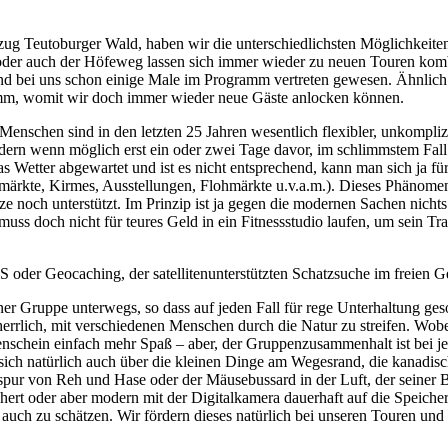
g Teutoburger Wald, haben wir die unterschiedlichsten Möglichkeite
oder auch der Höfeweg lassen sich immer wieder zu neuen Touren komb
 bei uns schon einige Male im Programm vertreten gewesen. Ähnlich si
amm, womit wir doch immer wieder neue Gäste anlocken können.
nschen sind in den letzten 25 Jahren wesentlich flexibler, unkompliz
rn wenn möglich erst ein oder zwei Tage davor, im schlimmstem Fall e
as Wetter abgewartet und ist es nicht entsprechend, kann man sich ja 
r –märkte, Kirmes, Ausstellungen, Flohmärkte u.v.a.m.). Dieses Phäno
e noch unterstützt. Im Prinzip ist ja gegen die modernen Sachen nic
s doch nicht für teures Geld in ein Fitnessstudio laufen, um sein T
oder Geocaching, der satellitenunterstützten Schatzsuche im freien G
 Gruppe unterwegs, so dass auf jeden Fall für rege Unterhaltung gesor
rrlich, mit verschiedenen Menschen durch die Natur zu streifen. Wobe
nschein einfach mehr Spaß – aber, der Gruppenzusammenhalt ist bei j
sich natürlich auch über die kleinen Dinge am Wegesrand, die kanadis
espur von Reh und Hase oder der Mäusebussard in der Luft, der seiner 
ert oder aber modern mit der Digitalkamera dauerhaft auf die Speich
auch zu schätzen. Wir fördern dieses natürlich bei unseren Touren und 