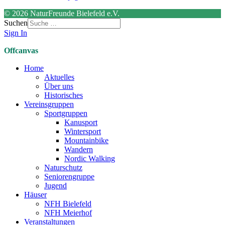
© 2026 NaturFreunde Bielefeld e.V.
Suchen
Sign In
Offcanvas
Home
Aktuelles
Über uns
Historisches
Vereinsgruppen
Sportgruppen
Kanusport
Wintersport
Mountainbike
Wandern
Nordic Walking
Naturschutz
Seniorengruppe
Jugend
Häuser
NFH Bielefeld
NFH Meierhof
Veranstaltungen