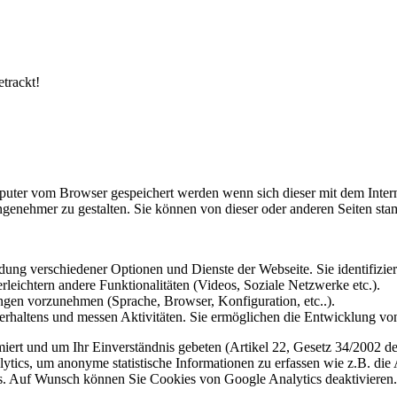
etrackt!
omputer vom Browser gespeichert werden wenn sich dieser mit dem Inte
enehmer zu gestalten. Sie können von dieser oder anderen Seiten st
ung verschiedener Optionen und Dienste der Webseite. Sie identifizier
rleichtern andere Funktionalitäten (Videos, Soziale Netzwerke etc.).
gen vorzunehmen (Sprache, Browser, Konfiguration, etc..).
rhaltens und messen Aktivitäten. Sie ermöglichen die Entwicklung von
iert und um Ihr Einverständnis gebeten (Artikel 22, Gesetz 34/2002 der
ytics, um anonyme statistische Informationen zu erfassen wie z.B. die
. Auf Wunsch können Sie Cookies von Google Analytics deaktivieren.