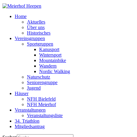
Home
Aktuelles
Über uns
Historisches
Vereinsgruppen
Sportgruppen
Kanusport
Wintersport
Mountainbike
Wandern
Nordic Walking
Naturschutz
Seniorengruppe
Jugend
Häuser
NFH Bielefeld
NFH Meierhof
Veranstaltungen
Veranstaltungsliste
34. Triathlon
Mitgliedsantrag