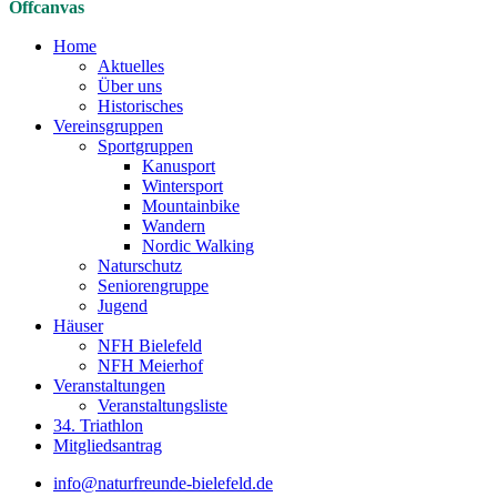
Offcanvas
Home
Aktuelles
Über uns
Historisches
Vereinsgruppen
Sportgruppen
Kanusport
Wintersport
Mountainbike
Wandern
Nordic Walking
Naturschutz
Seniorengruppe
Jugend
Häuser
NFH Bielefeld
NFH Meierhof
Veranstaltungen
Veranstaltungsliste
34. Triathlon
Mitgliedsantrag
info@naturfreunde-bielefeld.de