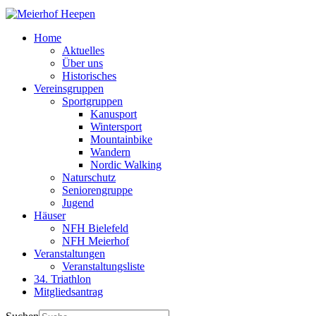
Home
Aktuelles
Über uns
Historisches
Vereinsgruppen
Sportgruppen
Kanusport
Wintersport
Mountainbike
Wandern
Nordic Walking
Naturschutz
Seniorengruppe
Jugend
Häuser
NFH Bielefeld
NFH Meierhof
Veranstaltungen
Veranstaltungsliste
34. Triathlon
Mitgliedsantrag