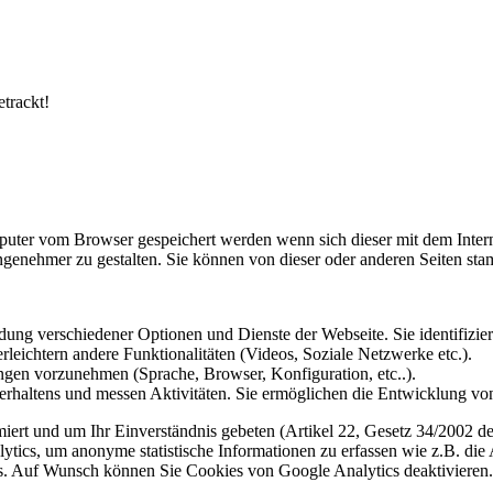
etrackt!
omputer vom Browser gespeichert werden wenn sich dieser mit dem Inte
enehmer zu gestalten. Sie können von dieser oder anderen Seiten st
ung verschiedener Optionen und Dienste der Webseite. Sie identifizier
rleichtern andere Funktionalitäten (Videos, Soziale Netzwerke etc.).
gen vorzunehmen (Sprache, Browser, Konfiguration, etc..).
rhaltens und messen Aktivitäten. Sie ermöglichen die Entwicklung von
iert und um Ihr Einverständnis gebeten (Artikel 22, Gesetz 34/2002 der
ytics, um anonyme statistische Informationen zu erfassen wie z.B. die
. Auf Wunsch können Sie Cookies von Google Analytics deaktivieren.