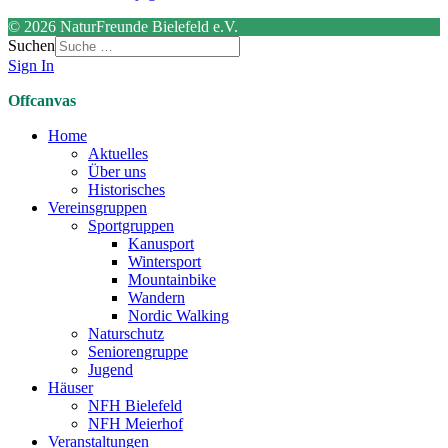
© 2026 NaturFreunde Bielefeld e.V.
Suchen
Sign In
Offcanvas
Home
Aktuelles
Über uns
Historisches
Vereinsgruppen
Sportgruppen
Kanusport
Wintersport
Mountainbike
Wandern
Nordic Walking
Naturschutz
Seniorengruppe
Jugend
Häuser
NFH Bielefeld
NFH Meierhof
Veranstaltungen